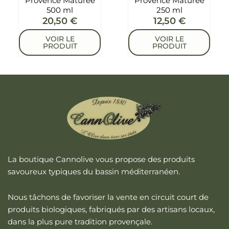
Provence Maturée
Provence Maturée
500 ml
250 ml
20,50
€
12,50
€
VOIR LE
VOIR LE
PRODUIT
PRODUIT
La boutique
Cannolive
vous propose des produits
savoureux typiques du bassin méditerranéen.
Nous tâchons de favoriser la vente en circuit court de
produits biologiques, fabriqués par des artisans locaux,
dans la plus pure
tradition provençale
.