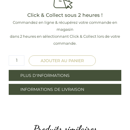
Click & Collect sous 2 heures !
Commandez en ligne & récupérez votre commande en
magasin
dans 2 heures en sélectionnant Click & Collect lors de votre
commande.
quantité
AJOUTER AU PANIER
de
3L.
PLUS D'INFORMATIONS
Huile
d'Olive
INFORMATIONS DE LIVRAISON
Vierge
Extra
Fruitée
Produits similaires