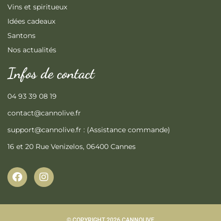
Vins et spiritueux
Idées cadeaux
Santons
Nos actualités
Infos de contact
04 93 39 08 19
contact@cannolive.fr
support@cannolive.fr : (Assistance commande)
16 et 20 Rue Venizelos, 06400 Cannes
F
I
a
n
c
s
e
t
b
a
o
g
© COPYRIGHT 2026 CANNOLIVE